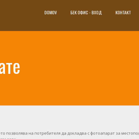
DOMOV
БЕК ОФИС - ВХОД
КОНТАКТ
ате
то позволява на потребителя да докладва с фотоапарат за местопо