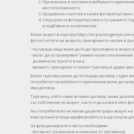
При влизане в системата мобилното приложени
местоположението.
Продавачът изготвя и качва фоторепортажи с
След края на фоторепортажа и пътуването тъ
и надбавката за километри.
Всеки акаунт в портала https://en.passengereye.com
фотоотчетите на акаунта, прекараните часове и дълж
- пътуващо лице може да бъде проследено в акаунта
- могат да се проверяват снимки на местоположения.
- дължина на трасето в км и
- времето, прекарано от всеки търговец в даден ден
Всеки търговец може да потвърди договор с един ил
потребител на мобилното приложение може да качва ф
има договор.
Търговец, който няма активен договор, може да изпо
със собствения си акаунт, както и да качва в него ф
Ако потребителят не желае да регистрира акаунт на 
електронната поща
app@marcelino.si
и ще получи до
За функционирането им са необходими:
- Интернет (за влизане и излизане от системата)