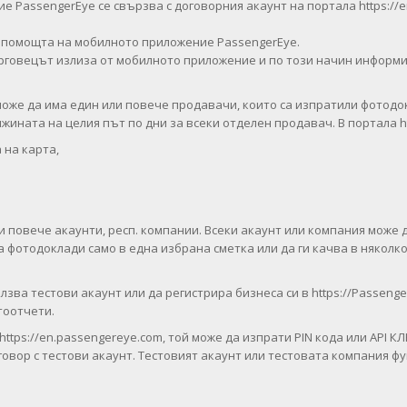
е PassengerEye се свързва с договорния акаунт на портала https://
 помощта на мобилното приложение PassengerEye.
рговецът излиза от мобилното приложение и по този начин информи
 може да има един или повече продавачи, които са изпратили фотодо
ината на целия път по дни за всеки отделен продавач. В портала ht
 на карта,
.
и повече акаунти, респ. компании. Всеки акаунт или компания може
отодоклади само в една избрана сметка или да ги качва в няколко с
лзва тестови акаунт или да регистрира бизнеса си в https://Passen
отоотчети.
https://en.passengereye.com, той може да изпрати PIN кода или API
говор с тестови акаунт. Тестовият акаунт или тестовата компания ф