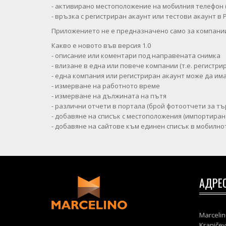
- активирано местоположение на мобилния телефон (
- връзка с регистриран акаунт или тестови акаунт в 
Приложението не е предназначено само за компании,
Какво е новото във версия 1.0
- описание или коментари под направената снимка
- влизане в една или повече компании (т.е. регистри
- една компания или регистриран акаунт може да им
- измерване на работното време
- измерване на дължината на пътя
- различни отчети в портала (брой фотоотчети за търг
- добавяне на списък с местоположения (импортиран
- добавяне на сайтове към единен списък в мобилн
АДРЕ
Marcelin
Kranjčev