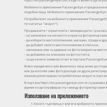
https://en.passengereye.com, където можете да ги ра
Мобилното приложение PassengerEye е предназначен
подобни лица. Мобилното приложение PassengerEye м
Потребителят на мобилното приложение PassengerEy
по-нататък "акаунт").
Продавачите / служителите / мениджърите / ръково
- за записване на началото и края на фоторепортаж
- да изберете местоположение, магазин, сграда и др
- да добавят своето местоположение в списъка,
- заснемане или създаване на фотогалерия на мястот
- за добавяне на описание на фотоотчета,
- за да качите снимков отчет в портала PassengerEy
Всяко юридическо или физическо лице може да откри
или да изготвя само фотодоклади за други регистри
изисква регистриран потребителски акаунт в портала
В портала https://en.passengereye.com се съхраняв
време и картографиран път между фоторепортажите
Използване на приложението
Когато търговецът влезе в мобилното приложен