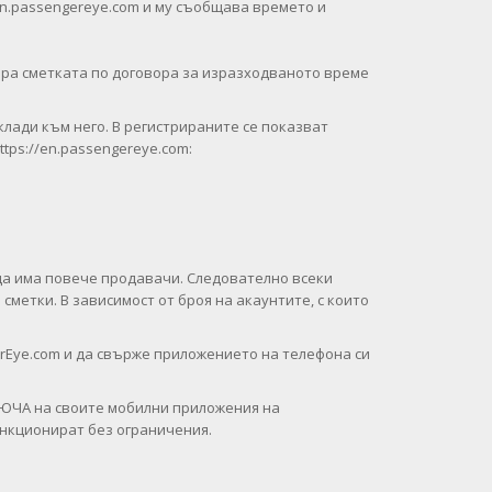
en.passengereye.com и му съобщава времето и
ра сметката по договора за изразходваното време
клади към него. В регистрираните се показват
tps://en.passengereye.com:
 да има повече продавачи. Следователно всеки
метки. В зависимост от броя на акаунтите, с които
gerEye.com и да свърже приложението на телефона си
 КЛЮЧА на своите мобилни приложения на
ункционират без ограничения.