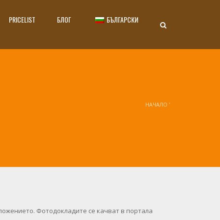
PRICELIST
БЛОГ
БЪЛГАРСКИ
НАЧАЛО
'
ложението. Фотодокладите се качват в портала