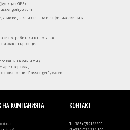
функция GPS).
PassengerEye.com.
 а може да се използва и от физически лица.
рани потребители в портала).
а няколко търговци.
овец и за ден и т.н.).
е чрез портала)
ото приложение PassengerEye.com
С НА КОМПАНИЯТА
КОНТАКТ
o d.o.o.
T: +386 (0)59182800
a ulica 4
G:+386(0)31 324 100