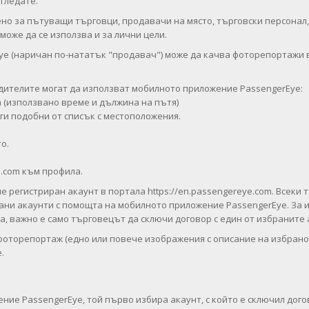
згледате.
о за пътуващи търговци, продавачи на място, търговски персонал,
оже да се използва и за лични цели.
e (наричан по-нататък "продавач") може да качва фоторепортажи в
дителите могат да използват мобилното приложение PassengerEye:
а (използвано време и дължина на пътя)
уги подобни от списък с местоположения.
о.
e.com към профила.
е регистриран акаунт в портала https://en.passengereye.com. Всеки
рани акаунти с помощта на мобилното приложение PassengerEye. За
, важно е само търговецът да сключи договор с един от избраните а
а фоторепортаж (едно или повече изображения с описание на избран
.
ие PassengerEye, той първо избира акаунт, с който е сключил дого