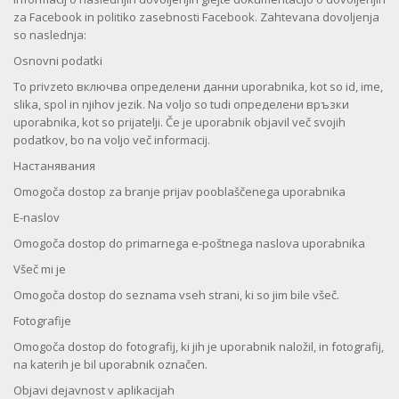
za Facebook in politiko zasebnosti Facebook. Zahtevana dovoljenja
so naslednja:
Osnovni podatki
To privzeto включва определени данни uporabnika, kot so id, ime,
slika, spol in njihov jezik. Na voljo so tudi определени връзки
uporabnika, kot so prijatelji. Če je uporabnik objavil več svojih
podatkov, bo na voljo več informacij.
Настанявания
Omogoča dostop za branje prijav pooblaščenega uporabnika
E-naslov
Omogoča dostop do primarnega e-poštnega naslova uporabnika
Všeč mi je
Omogoča dostop do seznama vseh strani, ki so jim bile všeč.
Fotografije
Omogoča dostop do fotografij, ki jih je uporabnik naložil, in fotografij,
na katerih je bil uporabnik označen.
Objavi dejavnost v aplikacijah