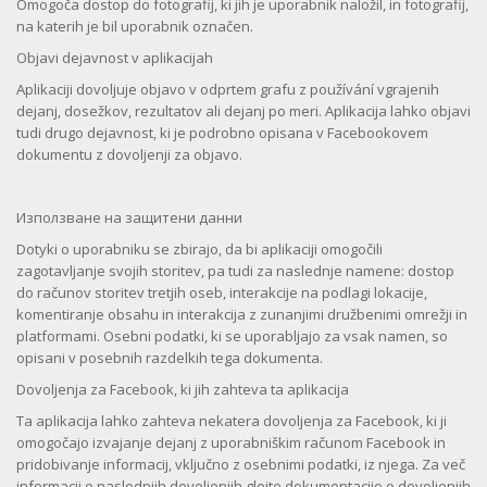
Omogoča dostop do fotografij, ki jih je uporabnik naložil, in fotografij,
na katerih je bil uporabnik označen.
Objavi dejavnost v aplikacijah
Aplikaciji dovoljuje objavo v odprtem grafu z používání vgrajenih
dejanj, dosežkov, rezultatov ali dejanj po meri. Aplikacija lahko objavi
tudi drugo dejavnost, ki je podrobno opisana v Facebookovem
dokumentu z dovoljenji za objavo.
Използване на защитени данни
Dotyki o uporabniku se zbirajo, da bi aplikaciji omogočili
zagotavljanje svojih storitev, pa tudi za naslednje namene: dostop
do računov storitev tretjih oseb, interakcije na podlagi lokacije,
komentiranje obsahu in interakcija z zunanjimi družbenimi omrežji in
platformami. Osebni podatki, ki se uporabljajo za vsak namen, so
opisani v posebnih razdelkih tega dokumenta.
Dovoljenja za Facebook, ki jih zahteva ta aplikacija
Ta aplikacija lahko zahteva nekatera dovoljenja za Facebook, ki ji
omogočajo izvajanje dejanj z uporabniškim računom Facebook in
pridobivanje informacij, vključno z osebnimi podatki, iz njega. Za več
informacij o naslednjih dovoljenjih glejte dokumentacijo o dovoljenjih