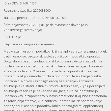
ID за DDV: SI76044157
Registrska številka: 2276038000
Дата на регистрация за DDV: 08.03.2007 г.
Šifra dejavnosti: 70.220 (Druge dejavnosti poslovnega in
vodstvenega svetovanja)
RS: FU Celje
Върхове на защитените данни
Med vrstami osebnih podatkov, ki jih ta aplikacija zbira sama ali prek
tretjih oseb, so: geografski položaj, piškotki in podatki o uporabi.
Drugi zbrani osebni podatki so lahko opisani v drugih razdelkih te
politike zasebnosti ali z namenskim besedilom razlage v kontekstu
zbiranja podatkov. Osebne podatke lahko uporabnik brezplačno
posreduje ali jih samodejno zbira pri uporabi te aplikacije. Vsaka
uporaba piškotkov - ali drugih orodij za sledenje - s strani te
aplikacije ali s strani lastnikov storitev tretjih oseb, ki jih uporablja ta
aplikacija, razen če je navedeno drugače, služi za identifikacijo
uporabnikov in zapomnitev njihovih preferenc, izključno z namenom
zagotavljanja storitve, ki jo zahteva uporabnika. Neposredovanje
определени osebnih podatkov lahko onemogoči tej applicationciji
гарантиране svojih storitve. Uživnik prevzema odgovornost za