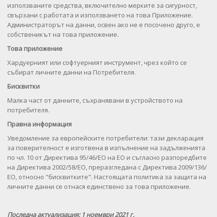
използваните средства, включително мерките за сигурност,
свързани с работата и използването на това Приложение.
Администраторът на данни, освен ако не е посочено друго, е
собственикът на това приложение.
Това приложение
Хардуерният или софтуерният инструмент, чрез който се
събират личните данни на Потребителя.
Бисквитки
Малка част от данните, съхранявани в устройството на
потребителя.
Правна информация
Уведомление за европейските потребители: тази декларация
за поверителност е изготвена в изпълнение на задълженията
по чл. 10 от Директива 95/46/ЕО на ЕО и съгласно разпоредбите
на Директива 2002/58/ЕО, преразгледана с Директива 2009/136/
ЕО, относно "бисквитките". Настоящата политика за защита на
личните данни се отнася единствено за това приложение.
Последна актуализация: 1 ноември 2021 г.