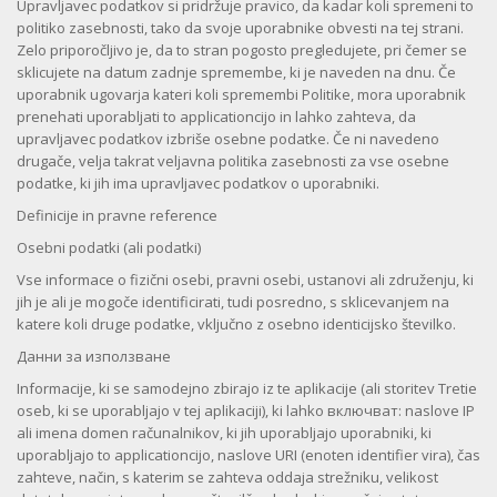
Upravljavec podatkov si pridržuje pravico, da kadar koli spremeni to
politiko zasebnosti, tako da svoje uporabnike obvesti na tej strani.
Zelo priporočljivo je, da to stran pogosto pregledujete, pri čemer se
sklicujete na datum zadnje spremembe, ki je naveden na dnu. Če
uporabnik ugovarja kateri koli spremembi Politike, mora uporabnik
prenehati uporabljati to applicationcijo in lahko zahteva, da
upravljavec podatkov izbriše osebne podatke. Če ni navedeno
drugače, velja takrat veljavna politika zasebnosti za vse osebne
podatke, ki jih ima upravljavec podatkov o uporabniki.
Definicije in pravne reference
Osebni podatki (ali podatki)
Vse informace o fizični osebi, pravni osebi, ustanovi ali združenju, ki
jih je ali je mogoče identificirati, tudi posredno, s sklicevanjem na
katere koli druge podatke, vključno z osebno identicijsko številko.
Данни за използване
Informacije, ki se samodejno zbirajo iz te aplikacije (ali storitev Tretie
oseb, ki se uporabljajo v tej aplikaciji), ki lahko включват: naslove IP
ali imena domen računalnikov, ki jih uporabljajo uporabniki, ki
uporabljajo to applicationcijo, naslove URI (enoten identifier vira), čas
zahteve, način, s katerim se zahteva oddaja strežniku, velikost