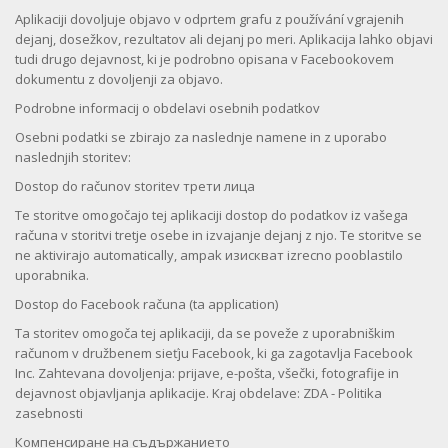
Aplikaciji dovoljuje objavo v odprtem grafu z používání vgrajenih
dejanj, dosežkov, rezultatov ali dejanj po meri. Aplikacija lahko objavi
tudi drugo dejavnost, ki je podrobno opisana v Facebookovem
dokumentu z dovoljenji za objavo.
Podrobne informacij o obdelavi osebnih podatkov
Osebni podatki se zbirajo za naslednje namene in z uporabo
naslednjih storitev:
Dostop do računov storitev трети лица
Te storitve omogočajo tej aplikaciji dostop do podatkov iz vašega
računa v storitvi tretje osebe in izvajanje dejanj z njo. Te storitve se
ne aktivirajo automatically, ampak изискват izrecno pooblastilo
uporabnika.
Dostop do Facebook računa (ta application)
Ta storitev omogoča tej aplikaciji, da se poveže z uporabniškim
računom v družbenem sieťju Facebook, ki ga zagotavlja Facebook
Inc. Zahtevana dovoljenja: prijave, e-pošta, všečki, fotografije in
dejavnost objavljanja aplikacije. Kraj obdelave: ZDA - Politika
zasebnosti
Компенсиране на съдържанието