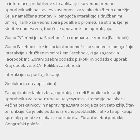
in informace, pridobljene s to aplikacijo, so vedno predmet
uporabnikovih nastavitev zasebnosti za vsako družbeno omrežje.
Če je nameščena storitev, ki omogoča interakcijo z družbenimi
omrežji, lahko še vedno zbira podatke o prometu za strani, kjer je
storitev nameščena, tudi če je uporabniki ne uporabljajo.
Gumb "Všeč mi je na Facebook" в социалните мрежи (Facebook)
Gumb Facebook Like in socialni pripomočki so storitve, ki omogočajo
interakcijo z družbenim omrežjem Facebook, ki ga zagotavlja
Facebook Inc. Zbrani osebni podatki: piškotki in podatki o uporabi.
Kraj obdelave: ZDA - Politika zasebnosti
Interakcije na podlagi lokacije
Geolokacija (ta application)
Ta application lahko zbira, uporablja in deli Podatke o lokaciji
uporabnika za гарантиране на услугата, ki temeljijo na lokaciji.
Večina brskalnikov in naprav предлага orodja za privzeto izključitev
te funkcije. Če je bilo podano izrecno pooblastilo, lahko ta aplikacija
spremlja podatke o lokaciji uporabnika. Zbrani osebni podatki:
Geografski položaj.