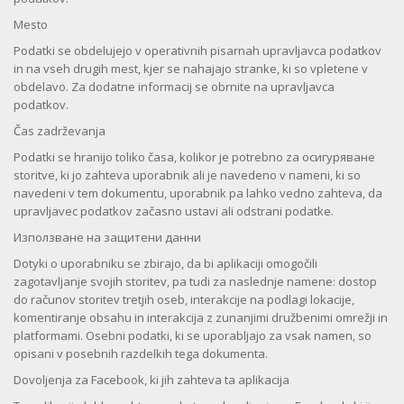
Mesto
Podatki se obdelujejo v operativnih pisarnah upravljavca podatkov
in na vseh drugih mest, kjer se nahajajo stranke, ki so vpletene v
obdelavo. Za dodatne informacij se obrnite na upravljavca
podatkov.
Čas zadrževanja
Podatki se hranijo toliko časa, kolikor je potrebno za осигуряване
storitve, ki jo zahteva uporabnik ali je navedeno v nameni, ki so
navedeni v tem dokumentu, uporabnik pa lahko vedno zahteva, da
upravljavec podatkov začasno ustavi ali odstrani podatke.
Използване на защитени данни
Dotyki o uporabniku se zbirajo, da bi aplikaciji omogočili
zagotavljanje svojih storitev, pa tudi za naslednje namene: dostop
do računov storitev tretjih oseb, interakcije na podlagi lokacije,
komentiranje obsahu in interakcija z zunanjimi družbenimi omrežji in
platformami. Osebni podatki, ki se uporabljajo za vsak namen, so
opisani v posebnih razdelkih tega dokumenta.
Dovoljenja za Facebook, ki jih zahteva ta aplikacija