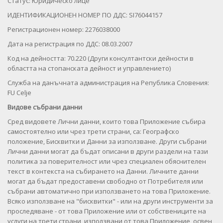
Статус: Юридическо лице
ИДЕНТИФИКАЦИОНЕН НОМЕР ПО ДДС: SI76044157
Регистрационен номер: 2276038000
Дата на регистрация по ДДС: 08.03.2007
Код на дейността: 70.220 (Други консултантски дейности в
областта на стопанската дейност и управлението)
Служба на данъчната администрация на Република Словения:
FU Celje
Видове събрани данни
Сред видовете Лични данни, които това Приложение събира
самостоятелно или чрез трети страни, са: Географско
положение, Бисквитки и Данни за използване. Други събрани
Лични данни могат да бъдат описани в други раздели на тази
политика за поверителност или чрез специален обяснителен
текст в контекста на събирането на Данни. Личните данни
могат да бъдат предоставени свободно от Потребителя или
събрани автоматично при използването на това Приложение.
Всяко използване на "бисквитки" - или на други инструменти за
проследяване - от това Приложение или от собствениците на
услуги на трети страни, използвани от това Приложение, освен