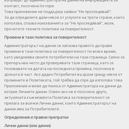
изпращат до администратора на данни на информацията за
контакт, посочена по-горе.
Това приложение не поддържа заявки "Не проследявай".
За да определите дали някоя от услугите на трети страни, които
използва, спазва изискванията за "Не проследявай", моля,
прочетете техните политики за поверителност.
Промени в тази политика за поверителност
Администраторът на данни си запазва правото да прави
промени в тази политика за поверителност по всяко време,
като уведомява своите потребители на тази страница. Силно се
препоръчва често да проверявате тази страница, като се
позовавате на датата на последната промяна, посочена в
долната ѝ част. Ако даден Потребител възрази срещу някоя от
промените в Политиката, той трябва да спре да използва това
Приложение и може да поиска от Администратора на данни да
изтрие Личните данни. Освен ако не е посочено друго,
актуалната към момента Политика за поверителност се
прилага за всички Лични данни, които Администраторът на
данни има за Потребителите.
Определения и правни препратки
Лични данни (или данни)