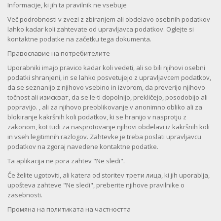
Informacije, ki jih ta pravilnik ne vsebuje
Več podrobnosti v zvezi z zbiranjem ali obdelavo osebnih podatkov
lahko kadar koli zahtevate od upravljavca podatkov. Oglejte si
kontaktne podatke na začetku tega dokumenta.
Православие на потребителите
Uporabniki imajo pravico kadar koli vedeti, ali so bili njihovi osebni
podatki shranjeni, in se lahko posvetujejo z upravljavcem podatkov,
da se seznanijo z njihovo vsebino in izvorom, da preverijo njihovo
točnost ali изискват, da se le-ti dopolnijo, prekličejo, posodobijo ali
popravijo. , ali za njihovo preoblikovanje v anonimno obliko ali za
blokiranje kakršnih koli podatkov, ki se hranijo v nasprotju z
zakonom, kot tudi za nasprotovanje njihovi obdelavi iz kakršnih koli
in vseh legitimnih razlogov. Zahtevke je treba poslati upravljavcu
podatkov na zgoraj navedene kontaktne podatke.
Ta aplikacija ne pora zahtev "Ne sledi".
Če želite ugotoviti, ali katera od storitev трети лица, ki jih uporablja,
upošteva zahteve "Ne sledi", preberite njihove pravilnike o
zasebnosti.
Промяна на политиката на частността