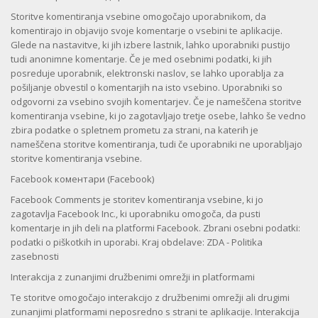
Storitve komentiranja vsebine omogočajo uporabnikom, da
komentirajo in objavijo svoje komentarje o vsebini te aplikacije.
Glede na nastavitve, ki jih izbere lastnik, lahko uporabniki pustijo
tudi anonimne komentarje. Če je med osebnimi podatki, ki jih
posreduje uporabnik, elektronski naslov, se lahko uporablja za
pošiljanje obvestil o komentarjih na isto vsebino. Uporabniki so
odgovorni za vsebino svojih komentarjev. Če je nameščena storitve
komentiranja vsebine, ki jo zagotavljajo tretje osebe, lahko še vedno
zbira podatke o spletnem prometu za strani, na katerih je
nameščena storitve komentiranja, tudi če uporabniki ne uporabljajo
storitve komentiranja vsebine.
Facebook коментари (Facebook)
Facebook Comments je storitev komentiranja vsebine, ki jo
zagotavlja Facebook Inc., ki uporabniku omogoča, da pusti
komentarje in jih deli na platformi Facebook. Zbrani osebni podatki:
podatki o piškotkih in uporabi. Kraj obdelave: ZDA - Politika
zasebnosti
Interakcija z zunanjimi družbenimi omrežji in platformami
Te storitve omogočajo interakcijo z družbenimi omrežji ali drugimi
zunanjimi platformami neposredno s strani te aplikacije. Interakcija