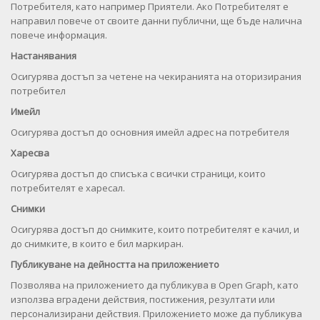
Потребителя, като например Приятели. Ако Потребителят е
направил повече от своите данни публични, ще бъде налична
повече информация.
Настанявания
Осигурява достъп за четене на чекиранията на оторизирания
потребител
Имейл
Осигурява достъп до основния имейл адрес на потребителя
Харесва
Осигурява достъп до списъка с всички страници, които
потребителят е харесал.
Снимки
Осигурява достъп до снимките, които потребителят е качил, и
до снимките, в които е бил маркиран.
Публикуване на дейността на приложението
Позволява на приложението да публикува в Open Graph, като
използва вградени действия, постижения, резултати или
персонализирани действия. Приложението може да публикува