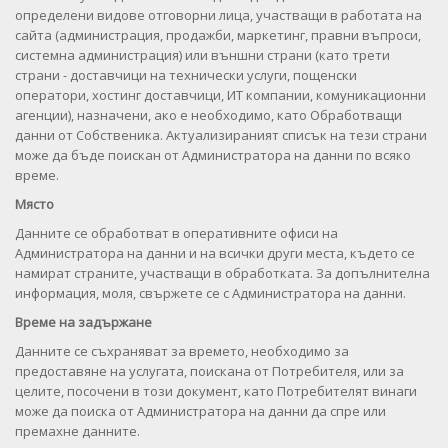
определени видове отговорни лица, участващи в работата на
сайта (администрация, продажби, маркетинг, правни въпроси,
системна администрация) или външни страни (като трети
страни - доставчици на технически услуги, пощенски
оператори, хостинг доставчици, ИТ компании, комуникационни
агенции), назначени, ако е необходимо, като Обработващи
данни от Собственика. Актуализираният списък на тези страни
може да бъде поискан от Администратора на данни по всяко
време.
Място
Данните се обработват в оперативните офиси на
Администратора на данни и на всички други места, където се
намират страните, участващи в обработката. За допълнителна
информация, моля, свържете се с Администратора на данни.
Време на задържане
Данните се съхраняват за времето, необходимо за
предоставяне на услугата, поискана от Потребителя, или за
целите, посочени в този документ, като Потребителят винаги
може да поиска от Администратора на данни да спре или
премахне данните.