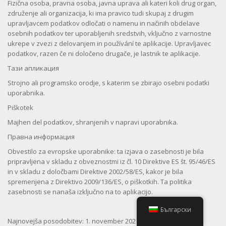
Fizična osoba, pravna osoba, javna uprava ali kateri koli drug organ,
združenje ali organizacija, ki ima pravico tudi skupaj z drugim
upravljavcem podatkov odločati o namenu in načinih obdelave
osebnih podatkov ter uporabljenih sredstvih, vključno z varnostne
ukrepe v zvezi z delovanjem in používání te aplikacije. Upravljavec
podatkov, razen če ni določeno drugače, je lastnik te aplikacije.
Тази апликация
Strojno ali programsko orodje, s katerim se zbirajo osebni podatki
uporabnika.
Piškotek
Majhen del podatkov, shranjenih v napravi uporabnika.
Правна информация
Obvestilo za evropske uporabnike: ta izjava o zasebnosti je bila
pripravljena v skladu z obveznostmi iz čl. 10 Direktive ES št. 95/46/ES
in v skladu z določbami Direktive 2002/58/ES, kakor je bila
spremenjena z Direktivo 2009/136/ES, o piškotkih. Ta politika
zasebnosti se nanaša izključno na to aplikacijo.
Български
Najnovejša posodobitev: 1. november 2021.