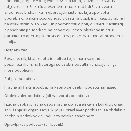
datoteke, prejete v odgovor, številčna koda, ki označuje status
odgovora strežnika (uspešen izid, napaka itd.), država izvora,
značilnosti brskalnika in operacijski sistema, ki ju uporablja
uporabnik, različne podrobnosti o času na obisk (npr. čas, porabljen
na vsaki strani v aplikaciji) in podrobnosti o poti, ki ji sledi v aplikaciji,
s posebnim poudarkom na zaporedju strani obiskano in drugi
parametri o operacijskem sistema naprave in/ali uporabnikovem IT
okolju.
Потребител
Posameznik, ki uporablja to aplikacijo, ki mora sovpadati s
posameznikom, na katerega se osebni podatki nanašajo, ali ga
mora pooblastiti.
Subjekt podatkov
Pravna ali fizična osoba, na katero se osebni podatki nanašajo.
Obdelovalec podatkov (ali nadzornik podatkov)
Fizična osoba, pravna osoba, javna uprava ali kateri koli drug organ,
združenje ali organizacija, ki jo je upravljavec pooblastil za obdelavo
osebnih podatkov v skladu s to politiko zasebnosti.
Upravljavec podatkov (ali lastnik)