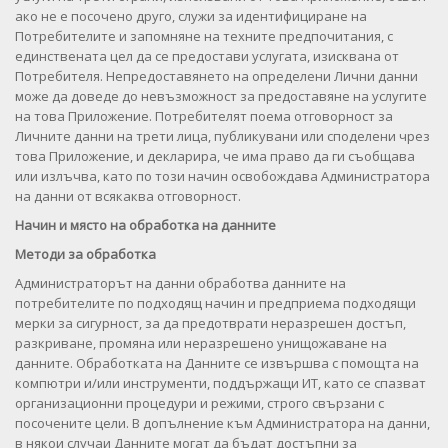
ако не е посочено друго, служи за идентифициране на
Потребителите и запомняне на техните предпочитания, с
единствената цел да се предостави услугата, изисквана от
Потребителя. Непредоставянето на определени Лични данни
може да доведе до невъзможност за предоставяне на услугите
на това Приложение. Потребителят поема отговорност за
Личните данни на трети лица, публикувани или споделени чрез
това Приложение, и декларира, че има право да ги съобщава
или излъчва, като по този начин освобождава Администратора
на данни от всякаква отговорност.
Начин и място на обработка на данните
Методи за обработка
Администраторът на данни обработва данните на
потребителите по подходящ начин и предприема подходящи
мерки за сигурност, за да предотврати неразрешен достъп,
разкриване, промяна или неразрешено унищожаване на
данните. Обработката на Данните се извършва с помощта на
компютри и/или инструменти, поддържащи ИТ, като се спазват
организационни процедури и режими, строго свързани с
посочените цели. В допълнение към Администратора на данни,
в някои случаи Данните могат да бъдат достъпни за