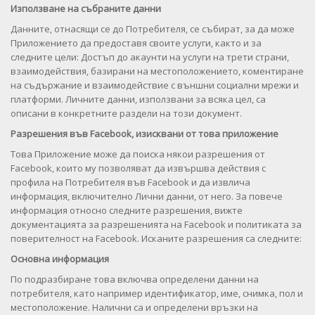
Използване на събраните данни
Данните, отнасящи се до Потребителя, се събират, за да може
Приложението да предоставя своите услуги, както и за
следните цели: Достъп до акаунти на услуги на трети страни,
взаимодействия, базирани на местоположението, коментиране
на съдържание и взаимодействие с външни социални мрежи и
платформи. Личните данни, използвани за всяка цел, са
описани в конкретните раздели на този документ.
Разрешения във Facebook, изисквани от това приложение
Това Приложение може да поиска някои разрешения от
Facebook, които му позволяват да извършва действия с
профила на Потребителя във Facebook и да извлича
информация, включително Лични данни, от него. За повече
информация относно следните разрешения, вижте
документацията за разрешенията на Facebook и политиката за
поверителност на Facebook. Исканите разрешения са следните:
Основна информация
По подразбиране това включва определени данни на
потребителя, като например идентификатор, име, снимка, пол и
местоположение. Налични са и определени връзки на