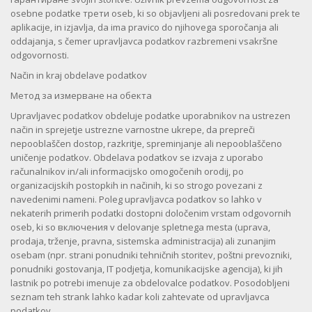
osebne podatke трети oseb, ki so objavljeni ali posredovani prek te
aplikacije, in izjavlja, da ima pravico do njihovega sporočanja ali
oddajanja, s čemer upravljavca podatkov razbremeni vsakršne
odgovornosti.
Način in kraj obdelave podatkov
Метод за измерване на обекта
Upravljavec podatkov obdeluje podatke uporabnikov na ustrezen
način in sprejetje ustrezne varnostne ukrepe, da prepreči
nepooblaščen dostop, razkritje, spreminjanje ali nepooblaščeno
uničenje podatkov. Obdelava podatkov se izvaja z uporabo
računalnikov in/ali informacijsko omogočenih orodij, po
organizacijskih postopkih in načinih, ki so strogo povezani z
navedenimi nameni. Poleg upravljavca podatkov so lahko v
nekaterih primerih podatki dostopni določenim vrstam odgovornih
oseb, ki so включения v delovanje spletnega mesta (uprava,
prodaja, trženje, pravna, sistemska administracija) ali zunanjim
osebam (npr. strani ponudniki tehničnih storitev, poštni prevozniki,
ponudniki gostovanja, IT podjetja, komunikacijske agencija), ki jih
lastnik po potrebi imenuje za obdelovalce podatkov. Posodobljeni
seznam teh strank lahko kadar koli zahtevate od upravljavca
podatkov.