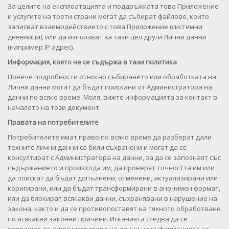
За целите на експлоатацията и поддръжката това Приложение
и услугите на трети страни могат да събират файлове, които
записват взаимодействието с това Приложение (системни
дневници), или да използват за тази цел други Лични данни
(например IP адрес).
Информация, която не се съдържа в тази политика
Повече подробности относно събирането или обработката на
Лични данни могат да бъдат поискани от Администратора на
данни по всяко време. Моля, вижте информацията за контакт в
началото на този документ.
Правата на потребителите
Потребителите имат право по всяко време да разберат дали
техните лични данни са били съхранени и могат да се
консултират с Администратора на данни, за да се запознаят със
съдържанието и произхода им, да проверят точността им или
да поискат да бъдат допълнени, отменени, актуализирани или
коригирани, или да бъдат трансформирани в анонимен формат,
или да блокират всякакви данни, съхранявани в нарушение на
закона, както и да се противопоставят на тяхното обработване
по всякакви законни причини. Исканията следва да се