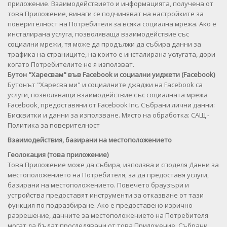
приложение. Взаимодействието и информацията, получена от
това Приложение, винаги се подчиняват на настройките за
поверителност на Потребителя за всяка социална мрежа. Ако е
инсталирана услуга, позволяваща взаимодействие със
социални мрежи, тя може да продължи да събира данни за
трафика на страниците, на които е инсталирана услугата, дори
когато Потребителите не я използват.
Бутон "Харесвам" във Facebook и социални уиджети (Facebook)
Бутонът "Харесва ми" и социалните джаджи на Facebook са
услуги, позволяващи взаимодействие със социалната мрежа
Facebook, предоставяни от Facebook Inc. Събрани лични данни:
Бисквитки и данни за използване. Място на обработка: САЩ -
Политика за поверителност
Взаимодействия, базирани на местоположението
Геолокация (това приложение)
Това Приложение може да събира, използва и споделя Данни за
местоположението на Потребителя, за да предоставя услуги,
базирани на местоположението. Повечето браузъри и
устройства предоставят инструменти за отказване от тази
функция по подразбиране. Ако е предоставено изрично
разрешение, данните за местоположението на Потребителя
могат да бъдат проследявани от това Приложение. Събрани