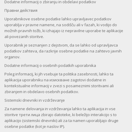
Dodatne informacij o zbiranju in obdelavi podatkov
Правни действия
Uporabnikove osebne podatke lahko upravljavec podatkov
uporablja v pravne namene, na sodišču ali v fazah, ki vodijo do
možnih pravnih tožb, ki izhajajo iz nepravilne uporabe te aplikacije
ali povezanih storitve.
Uporabnik je seznanjen z dejstvom, da se lahko od upravljavca
podatkov zahteva, da razkrije osebne podatke na zahtevo javnih
organov.
Dodatne informacij o osebnih podatkih uporabnika
Poleg informacij, ki jih vsebuje ta politika zasebnosti, lahko ta
aplikacija uporabniku na изискване zagotovi dodatne in
kontekstualne informacij v zvezi s posameznimi storitvami ali
zbiranjem in obdelavo osebnih podatkov.
Sistemski dnevniki in vzdrževanje
Za namene delovanja in vzdrževanja lahko ta aplikacija in vse
storitve трети лица zbirajo datoteke, ki beležijo interakcijo s to
aplikacijo (sistemski dnevniki) ali za ta namen uporabljajo druge
osebne podatke (kot je naslov IP).