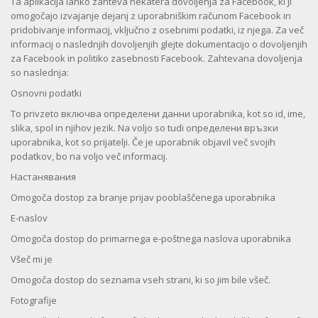
Ta aplikacija lahko zahteva nekatera dovoljenja za Facebook, ki ji
omogočajo izvajanje dejanj z uporabniškim računom Facebook in
pridobivanje informacij, vključno z osebnimi podatki, iz njega. Za več
informacij o naslednjih dovoljenjih glejte dokumentacijo o dovoljenjih
za Facebook in politiko zasebnosti Facebook. Zahtevana dovoljenja
so naslednja:
Osnovni podatki
To privzeto включва определени данни uporabnika, kot so id, ime,
slika, spol in njihov jezik. Na voljo so tudi определени връзки
uporabnika, kot so prijatelji. Če je uporabnik objavil več svojih
podatkov, bo na voljo več informacij.
Настанявания
Omogoča dostop za branje prijav pooblaščenega uporabnika
E-naslov
Omogoča dostop do primarnega e-poštnega naslova uporabnika
Všeč mi je
Omogoča dostop do seznama vseh strani, ki so jim bile všeč.
Fotografije