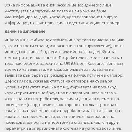
Всяка информация за физическо лице, юридическо лице,
институция или сдружение, която е или може да бъде
идентифицирана, дори косвено, чрез позоваване на друга
информация, включително личен идентификационен номер.
Данни за използване
Информация, събирана автоматично от това приложение (или
услуги на трети страни, използвани в това приложение), която
може да включва: IP адресите или имената на домейни на
компютрите, използвани от Потребителите, които използват
това приложение, адресите на URI (Uniform Resource Identifier),
времето на заявката, метода, използван за подаване на
заявката към сървъра, размера на файла, получен в отговор,
цифровия код, указващ статуса на отговора на сървъра
(успешен резултат, грешка и т.н.)), държавата на произход,
характеристиките на браузъра и операционната система,
използвани от потребителя, различни данни за времето на
посещение (напр, времето, прекарано на всяка страница в
рамките на приложението) и подробности за пътя, следван в
рамките на приложението, със специално позоваване на
последователността на посетените страници, както и други
параметри за операционната система на устройството и/или