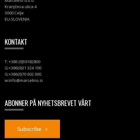
Marcelino d.o.o.
Kranjčeva ulica 4
3000 Celje
EU-SLOVENIA
KONTAKT
T: +386 (0)59182800
G:+386(0)31 324 100
G:+386(0)70 602 000
w:
info@marcelino.si
ABONNER PÅ NYHETSBREVET VÅRT