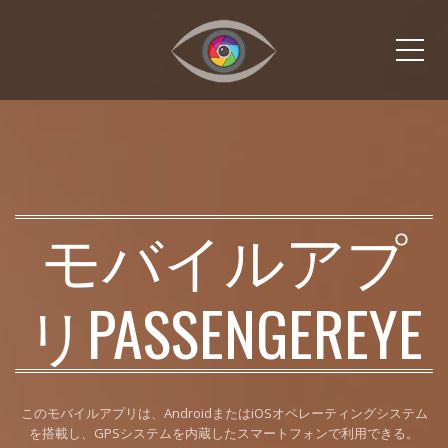
メ
モバイルアプ
リPASSENGEREYE
このモバイルアプリは、AndroidまたはiOSオペレーティングシステム
を搭載し、GPSシステムを内蔵したスマートフォンで利用できる。