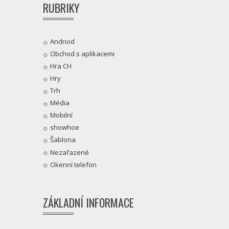
RUBRIKY
Andriod
Obchod s aplikacemi
Hra CH
Hry
Trh
Média
Mobilní
showhoe
Šablona
Nezařazené
Okenní telefon
ZÁKLADNÍ INFORMACE