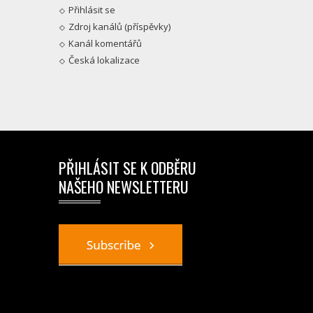
Přihlásit se
Zdroj kanálů (příspěvky)
Kanál komentářů
Česká lokalizace
PŘIHLÁSIT SE K ODBĚRU
NAŠEHO NEWSLETTERU