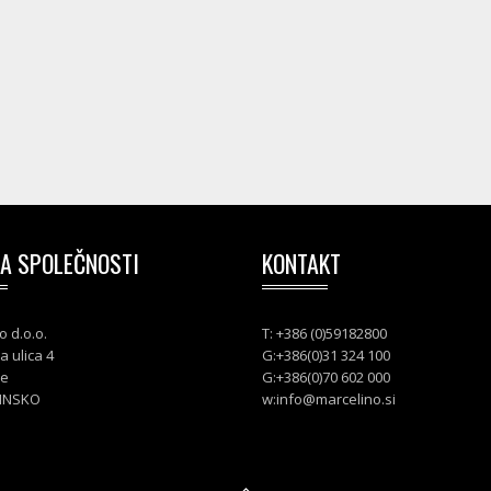
A SPOLEČNOSTI
KONTAKT
o d.o.o.
T: +386 (0)59182800
a ulica 4
G:+386(0)31 324 100
je
G:+386(0)70 602 000
INSKO
w:
info@marcelino.si