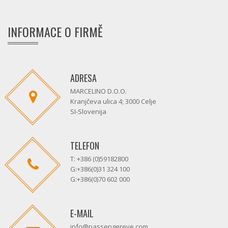
INFORMACE O FIRMĚ
ADRESA
MARCELINO D.O.O.
Kranjčeva ulica 4; 3000 Celje
SI-Slovenija
TELEFON
T: +386 (0)59182800
G:+386(0)31 324 100
G:+386(0)70 602 000
E-MAIL
info@passengereye.com