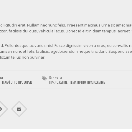
sollicitudin erat. Nullam nec nunc felis. Praesent maximus urna sit amet ma
or, facilisis dui quis, vehicula lacus. Donec id elit in diam tempus laoreet
. Pellentesque ac varius nisl. Fusce dignissim viverra eros, eu convallis r
san nunc et felis facilisis, eget bibendum neque tincidunt. Suspendisse 
ictum tellus non pulvinar.
ии
Етикети
ТЕЛЕФОН С ПРОЗОРЕЦ
ПРИЛОЖЕНИЕ
,
ТЕМАТИЧНО ПРИЛОЖЕНИЕ