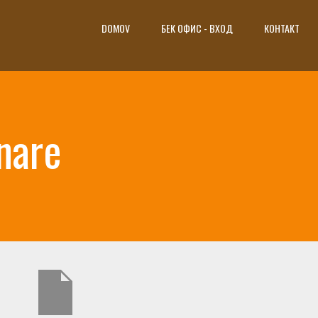
DOMOV
БЕК ОФИС - ВХОД
КОНТАКТ
nare