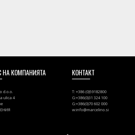
С НА КОМПАНИЯТА
КОНТАКТ
o d.o.o.
T: +386 (0)59182800
a ulica 4
G:+386(0)31 324 100
ле
G:+386(0)70 602 000
ВЕНИЯ
w:
info@marcelino.si