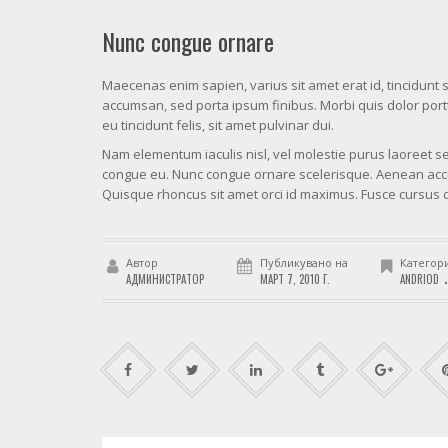
Nunc congue ornare
Maecenas enim sapien, varius sit amet erat id, tincidunt 
accumsan, sed porta ipsum finibus. Morbi quis dolor porttit
eu tincidunt felis, sit amet pulvinar dui.
Nam elementum iaculis nisl, vel molestie purus laoreet sed
congue eu. Nunc congue ornare scelerisque. Aenean accum
Quisque rhoncus sit amet orci id maximus. Fusce cursus d
Автор
Публикувано на
Категор
.
АДМИНИСТРАТОР
МАРТ 7, 2010 Г.
ANDRIOD