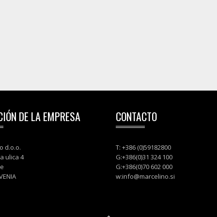
CIÓN DE LA EMPRESA
CONTACTO
o d.o.o.
T: +386 (0)59182800
a ulica 4
G:+386(0)31 324 100
je
G:+386(0)70 602 000
VENIA
w:
info@marcelino.si