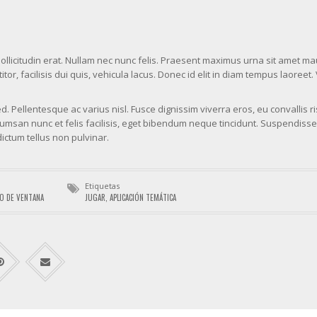
sollicitudin erat. Nullam nec nunc felis. Praesent maximus urna sit amet ma
or, facilisis dui quis, vehicula lacus. Donec id elit in diam tempus laoreet
. Pellentesque ac varius nisl. Fusce dignissim viverra eros, eu convallis r
san nunc et felis facilisis, eget bibendum neque tincidunt. Suspendisse 
ictum tellus non pulvinar.
Etiquetas
O DE VENTANA
JUGAR
,
APLICACIÓN TEMÁTICA