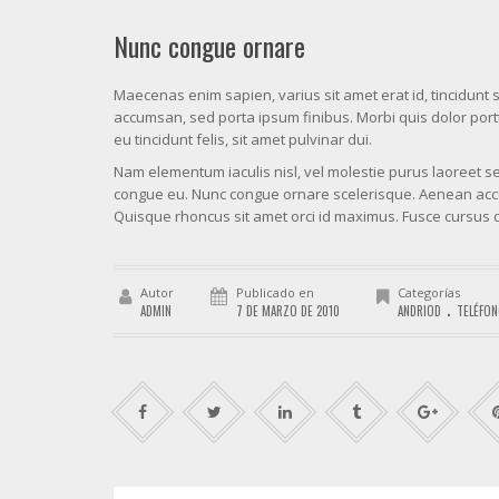
Nunc congue ornare
Maecenas enim sapien, varius sit amet erat id, tincidunt 
accumsan, sed porta ipsum finibus. Morbi quis dolor porttit
eu tincidunt felis, sit amet pulvinar dui.
Nam elementum iaculis nisl, vel molestie purus laoreet sed
congue eu. Nunc congue ornare scelerisque. Aenean accum
Quisque rhoncus sit amet orci id maximus. Fusce cursus d
Autor
Publicado en
Categorías
.
ADMIN
7 DE MARZO DE 2010
ANDRIOD
TELÉFON