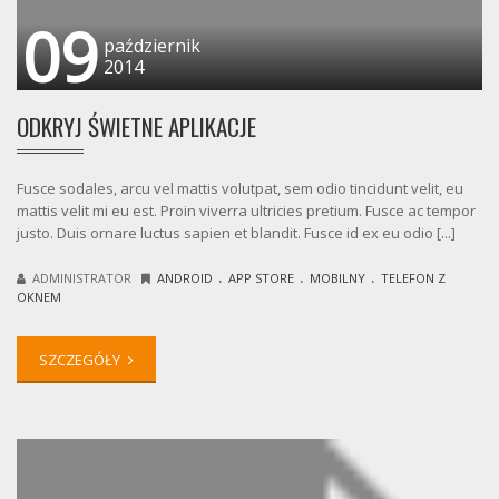
09
październik
2014
ODKRYJ ŚWIETNE APLIKACJE
Fusce sodales, arcu vel mattis volutpat, sem odio tincidunt velit, eu
mattis velit mi eu est. Proin viverra ultricies pretium. Fusce ac tempor
justo. Duis ornare luctus sapien et blandit. Fusce id ex eu odio [...]
.
.
.
ADMINISTRATOR
ANDROID
APP STORE
MOBILNY
TELEFON Z
OKNEM
SZCZEGÓŁY