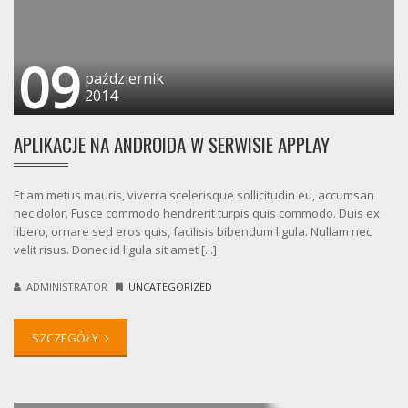
09
październik
2014
APLIKACJE NA ANDROIDA W SERWISIE APPLAY
Etiam metus mauris, viverra scelerisque sollicitudin eu, accumsan
nec dolor. Fusce commodo hendrerit turpis quis commodo. Duis ex
libero, ornare sed eros quis, facilisis bibendum ligula. Nullam nec
velit risus. Donec id ligula sit amet [...]
ADMINISTRATOR
UNCATEGORIZED
SZCZEGÓŁY