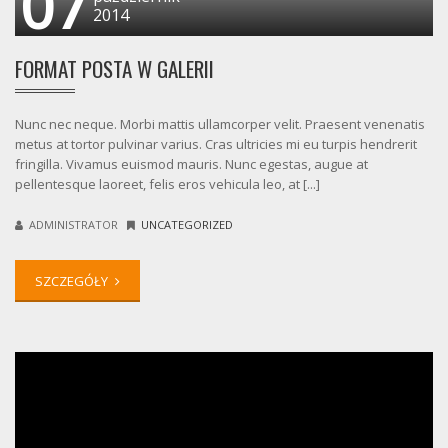
07
2014
FORMAT POSTA W GALERII
Nunc nec neque. Morbi mattis ullamcorper velit. Praesent venenatis
metus at tortor pulvinar varius. Cras ultricies mi eu turpis hendrerit
fringilla. Vivamus euismod mauris. Nunc egestas, augue at
pellentesque laoreet, felis eros vehicula leo, at [...]
ADMINISTRATOR
UNCATEGORIZED
SZCZEGÓŁY