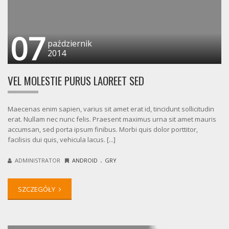
07
październik
2014
VEL MOLESTIE PURUS LAOREET SED
Maecenas enim sapien, varius sit amet erat id, tincidunt sollicitudin
erat. Nullam nec nunc felis. Praesent maximus urna sit amet mauris
accumsan, sed porta ipsum finibus. Morbi quis dolor porttitor,
facilisis dui quis, vehicula lacus. [...]
.
ADMINISTRATOR
ANDROID
GRY
SZCZEGÓŁY