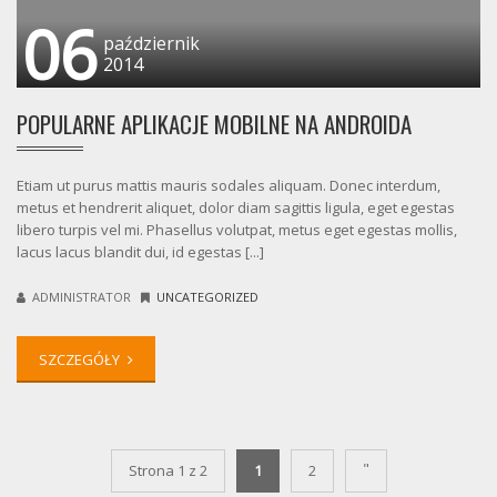
06
październik
2014
POPULARNE APLIKACJE MOBILNE NA ANDROIDA
Etiam ut purus mattis mauris sodales aliquam. Donec interdum,
metus et hendrerit aliquet, dolor diam sagittis ligula, eget egestas
libero turpis vel mi. Phasellus volutpat, metus eget egestas mollis,
lacus lacus blandit dui, id egestas [...]
ADMINISTRATOR
UNCATEGORIZED
SZCZEGÓŁY
"
Strona 1 z 2
1
2