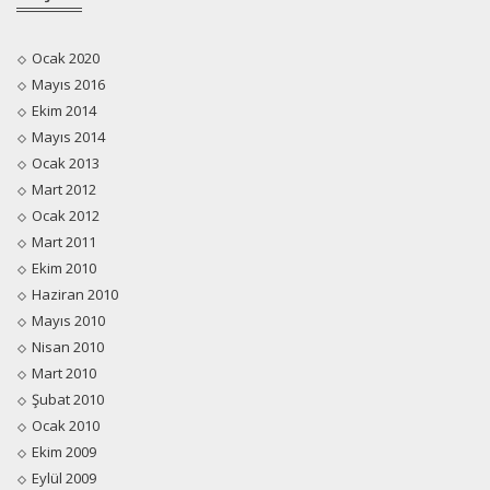
Ocak 2020
Mayıs 2016
Ekim 2014
Mayıs 2014
Ocak 2013
Mart 2012
Ocak 2012
Mart 2011
Ekim 2010
Haziran 2010
Mayıs 2010
Nisan 2010
Mart 2010
Şubat 2010
Ocak 2010
Ekim 2009
Eylül 2009