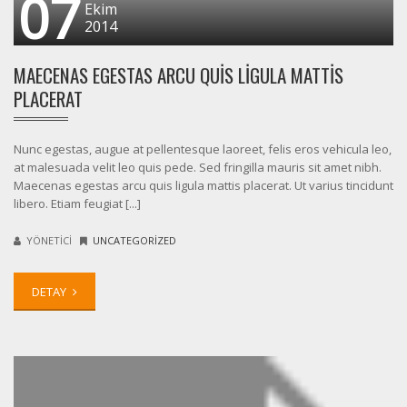
07
Ekim
2014
MAECENAS EGESTAS ARCU QUIS LIGULA MATTIS
PLACERAT
Nunc egestas, augue at pellentesque laoreet, felis eros vehicula leo,
at malesuada velit leo quis pede. Sed fringilla mauris sit amet nibh.
Maecenas egestas arcu quis ligula mattis placerat. Ut varius tincidunt
libero. Etiam feugiat [...]
YÖNETICI
UNCATEGORIZED
DETAY