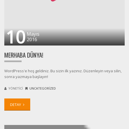
10
Mayıs
2016
MERHABA DÜNYA!
WordPress'e hoş geldiniz. Bu sizin ilk yazınız. Düzenleyin veya silin,
sonra yazmaya başlayın!
YÖNETICI
UNCATEGORIZED
DETAY