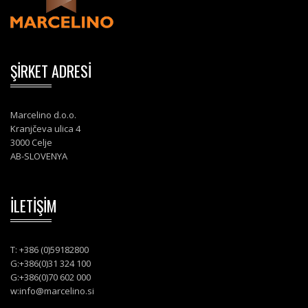
ŞİRKET ADRESİ
Marcelino d.o.o.
Kranjčeva ulica 4
3000 Celje
AB-SLOVENYA
İLETİŞİM
T: +386 (0)59182800
G:+386(0)31 324 100
G:+386(0)70 602 000
w:
info@marcelino.si