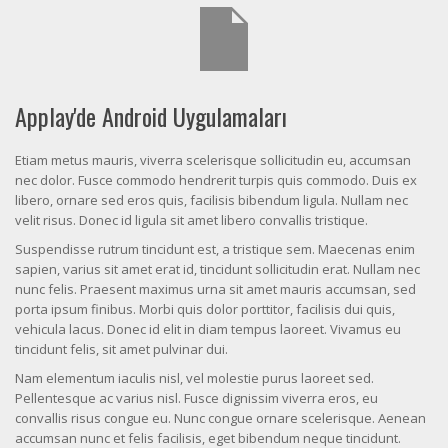
Applay'de Android Uygulamaları
Etiam metus mauris, viverra scelerisque sollicitudin eu, accumsan
nec dolor. Fusce commodo hendrerit turpis quis commodo. Duis ex
libero, ornare sed eros quis, facilisis bibendum ligula. Nullam nec
velit risus. Donec id ligula sit amet libero convallis tristique.
Suspendisse rutrum tincidunt est, a tristique sem. Maecenas enim
sapien, varius sit amet erat id, tincidunt sollicitudin erat. Nullam nec
nunc felis. Praesent maximus urna sit amet mauris accumsan, sed
porta ipsum finibus. Morbi quis dolor porttitor, facilisis dui quis,
vehicula lacus. Donec id elit in diam tempus laoreet. Vivamus eu
tincidunt felis, sit amet pulvinar dui.
Nam elementum iaculis nisl, vel molestie purus laoreet sed.
Pellentesque ac varius nisl. Fusce dignissim viverra eros, eu
convallis risus congue eu. Nunc congue ornare scelerisque. Aenean
accumsan nunc et felis facilisis, eget bibendum neque tincidunt.