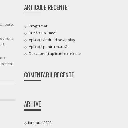
ARTICOLE RECENTE
 libero,
Programat
Bună ziua lume!
nec nunc
Aplicații Android pe Applay
uis,
Aplicații pentru muncă
Descoperiți aplicații excelente
isus
potenti.
COMENTARII RECENTE
ARHIVE
ianuarie 2020