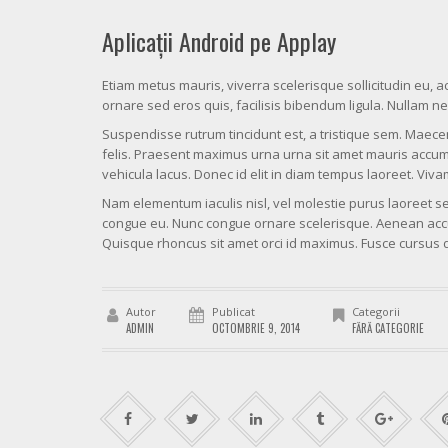
Aplicații Android pe Applay
Etiam metus mauris, viverra scelerisque sollicitudin eu,
ornare sed eros quis, facilisis bibendum ligula. Nullam nec v
Suspendisse rutrum tincidunt est, a tristique sem. Maecena
felis. Praesent maximus urna urna sit amet mauris accumsan
vehicula lacus. Donec id elit in diam tempus laoreet. Vivam
Nam elementum iaculis nisl, vel molestie purus laoreet sed
congue eu. Nunc congue ornare scelerisque. Aenean accum
Quisque rhoncus sit amet orci id maximus. Fusce cursus d
Autor
Publicat
Categorii
ADMIN
OCTOMBRIE 9, 2014
FĂRĂ CATEGORIE