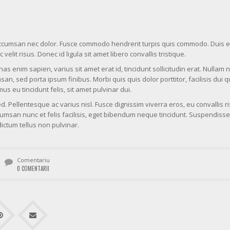
 accumsan nec dolor. Fusce commodo hendrerit turpis quis commodo. Duis ex
elit risus. Donec id ligula sit amet libero convallis tristique.
s enim sapien, varius sit amet erat id, tincidunt sollicitudin erat. Nullam 
, sed porta ipsum finibus. Morbi quis quis dolor porttitor, facilisis dui q
us eu tincidunt felis, sit amet pulvinar dui.
. Pellentesque ac varius nisl. Fusce dignissim viverra eros, eu convallis r
san nunc et felis facilisis, eget bibendum neque tincidunt. Suspendisse 
ictum tellus non pulvinar.
Comentariu
0 COMENTARII