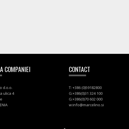
A COMPANIEI
CONTACT
o d.o.o.
T: +386 (0)59182800
a ulica 4
G:+386(0)31 324 100
je
G:+386(0)70 602 000
ENIA
w:
info@marcelino.si