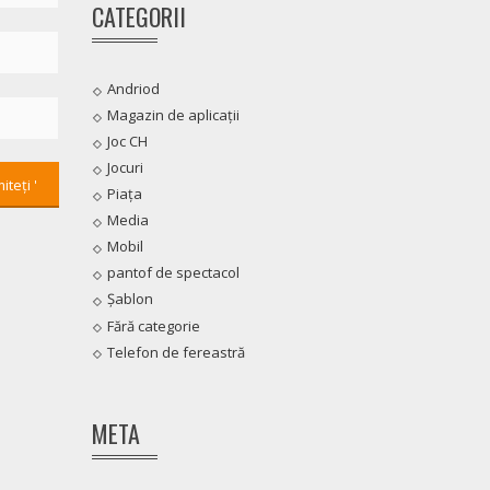
CATEGORII
Andriod
Magazin de aplicații
Joc CH
Jocuri
Piața
Media
Mobil
pantof de spectacol
Șablon
Fără categorie
Telefon de fereastră
META