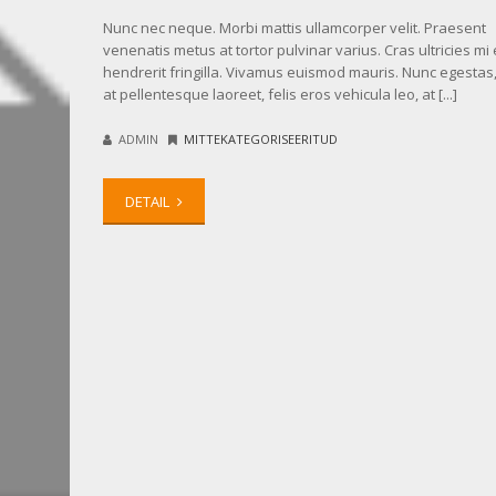
Nunc nec neque. Morbi mattis ullamcorper velit. Praesent
venenatis metus at tortor pulvinar varius. Cras ultricies mi 
hendrerit fringilla. Vivamus euismod mauris. Nunc egestas
at pellentesque laoreet, felis eros vehicula leo, at [...]
ADMIN
MITTEKATEGORISEERITUD
DETAIL