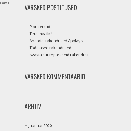
 teema
VÄRSKED POSTITUSED
Planeeritud
Tere maailm!
Androidi rakendused Applay's
Tööalased rakendused
Avasta suurepäraseid rakendusi
VÄRSKED KOMMENTAARID
ARHIIV
jaanuar 2020