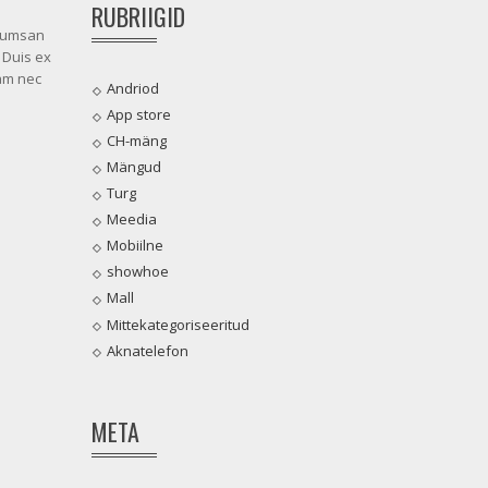
RUBRIIGID
ccumsan
 Duis ex
lam nec
Andriod
App store
CH-mäng
Mängud
Turg
Meedia
Mobiilne
showhoe
Mall
Mittekategoriseeritud
Aknatelefon
META