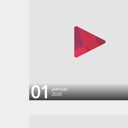
01
jaanuar
2020