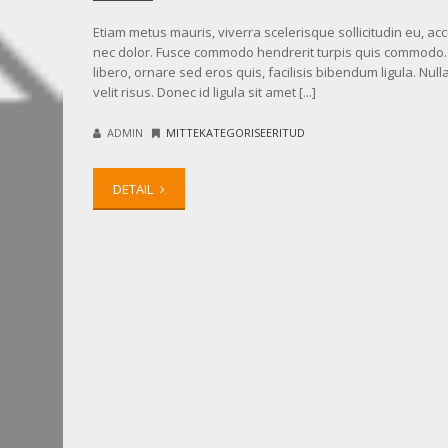
Etiam metus mauris, viverra scelerisque sollicitudin eu, a
nec dolor. Fusce commodo hendrerit turpis quis commodo.
libero, ornare sed eros quis, facilisis bibendum ligula. Nul
velit risus. Donec id ligula sit amet [...]
ADMIN
MITTEKATEGORISEERITUD
DETAIL