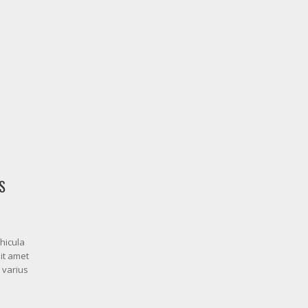
S
hicula
sit amet
 varius