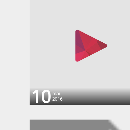
10
mai
2016