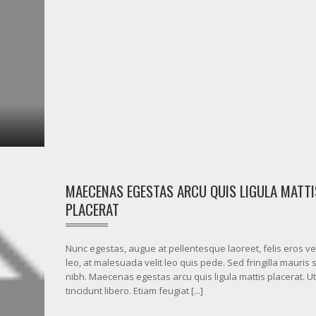
MAECENAS EGESTAS ARCU QUIS LIGULA MATTI
PLACERAT
Nunc egestas, augue at pellentesque laoreet, felis eros ve
leo, at malesuada velit leo quis pede. Sed fringilla mauris 
nibh. Maecenas egestas arcu quis ligula mattis placerat. Ut
tincidunt libero. Etiam feugiat [...]