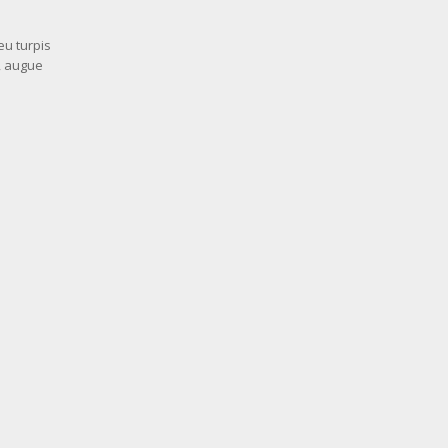
eu turpis
, augue