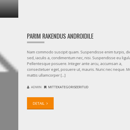
PARIM RAKENDUS ANDROIDILE
Nam commodo suscipit quam. Suspendisse enim turpis, di
sed, iaculis a, condimentum nec, nisi. Suspendisse eu ligul
Pellentesque posuere. Integer ante arcu, accumsan a,
consectetuer eget, posuere ut, mauris. Nunc nec neque. M
mattis ullamcorper [...]
ADMIN
MITTEKATEGORISEERITUD
DETAIL