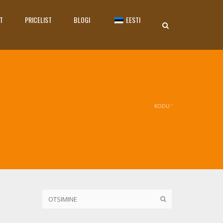
T
PRICELIST
BLOGI
EESTI
KODU
'