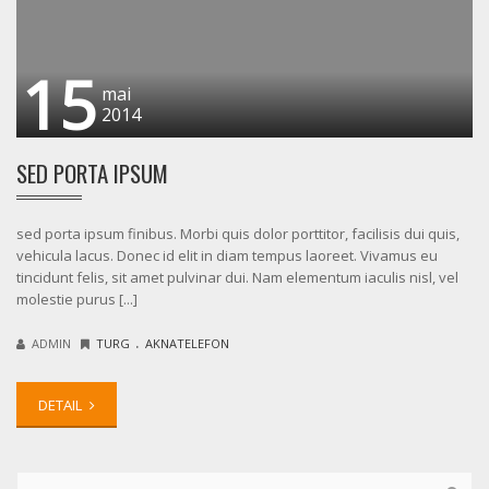
15
mai
2014
SED PORTA IPSUM
sed porta ipsum finibus. Morbi quis dolor porttitor, facilisis dui quis,
vehicula lacus. Donec id elit in diam tempus laoreet. Vivamus eu
tincidunt felis, sit amet pulvinar dui. Nam elementum iaculis nisl, vel
molestie purus [...]
.
ADMIN
TURG
AKNATELEFON
DETAIL