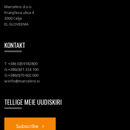
Marcelino d.o.o.
Kranjčeva ulica 4
3000 Celje
EL-SLOVEENIA
KONTAKT
T: +386 (0)59182800
G:+386(0)31 324 100
G:+386(0)70 602 000
w:
info@marcelino.si
TELLIGE MEIE UUDISKIRI