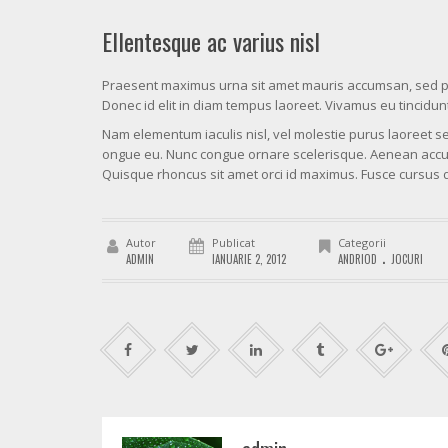
Ellentesque ac varius nisl
Praesent maximus urna sit amet mauris accumsan, sed porta 
Donec id elit in diam tempus laoreet. Vivamus eu tincidunt 
Nam elementum iaculis nisl, vel molestie purus laoreet sed
ongue eu. Nunc congue ornare scelerisque. Aenean accums
Quisque rhoncus sit amet orci id maximus. Fusce cursus d
Autor
Publicat
Categorii
.
ADMIN
IANUARIE 2, 2012
ANDRIOD
JOCURI