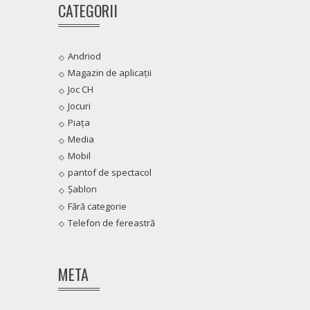
CATEGORII
Andriod
Magazin de aplicații
Joc CH
Jocuri
Piața
Media
Mobil
pantof de spectacol
Șablon
Fără categorie
Telefon de fereastră
META