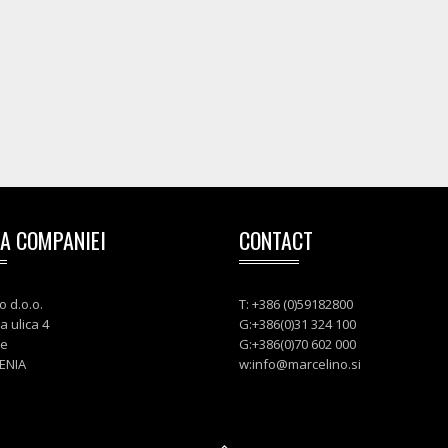
A COMPANIEI
CONTACT
o d.o.o.
T: +386 (0)59182800
a ulica 4
G:+386(0)31 324 100
je
G:+386(0)70 602 000
ENIA
w:
info@marcelino.si