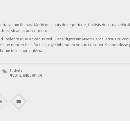
ipsum finibus. Morbi quis quis dolor porttitor, facilisis dui quis, vehicul
felis, sit amet pulvinar dui.
. Pellentesque ac varius nisl. Fusce dignissim viverra eros, erisus cu conv
an nunc et felis facilisis, eget bibendum neque tincidunt. Suspendisse p
ictum tellus non pulvinar.
Etichete
APLICAȚIE
,
WINDOWPHONE