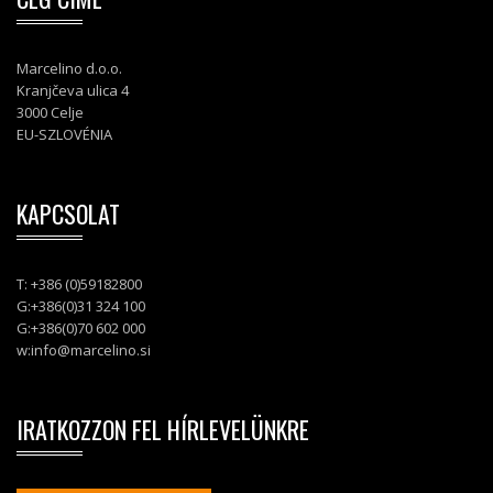
Marcelino d.o.o.
Kranjčeva ulica 4
3000 Celje
EU-SZLOVÉNIA
KAPCSOLAT
T: +386 (0)59182800
G:+386(0)31 324 100
G:+386(0)70 602 000
w:
info@marcelino.si
IRATKOZZON FEL HÍRLEVELÜNKRE