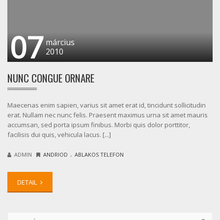
07
március
2010
NUNC CONGUE ORNARE
Maecenas enim sapien, varius sit amet erat id, tincidunt sollicitudin
erat. Nullam nec nunc felis. Praesent maximus urna sit amet mauris
accumsan, sed porta ipsum finibus. Morbi quis dolor porttitor,
facilisis dui quis, vehicula lacus. [...]
.
ADMIN
ANDRIOD
ABLAKOS TELEFON
DETAIL