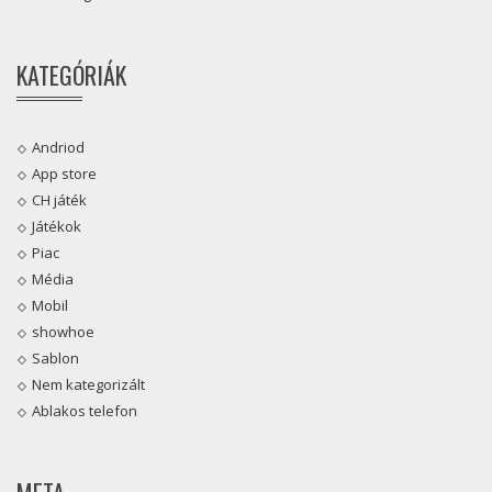
KATEGÓRIÁK
Andriod
App store
CH játék
Játékok
Piac
Média
Mobil
showhoe
Sablon
Nem kategorizált
Ablakos telefon
META