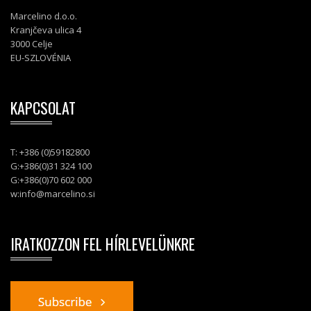
Marcelino d.o.o.
Kranjčeva ulica 4
3000 Celje
EU-SZLOVÉNIA
KAPCSOLAT
T: +386 (0)59182800
G:+386(0)31 324 100
G:+386(0)70 602 000
w:
info@marcelino.si
IRATKOZZON FEL HÍRLEVELÜNKRE