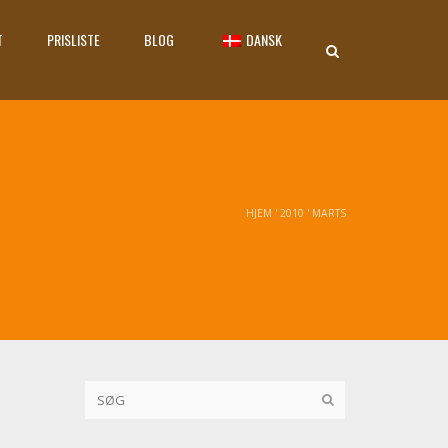
T
PRISLISTE
BLOG
DANSK
HJEM
'
2010
'
MARTS