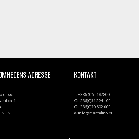
OMHEDENS ADRESSE
KONTAKT
o d.o.o.
T: +386 (0)59182800
a ulica 4
G:+386(0)31 324 100
je
G:+386(0)70 602 000
ENIEN
w:
info@marcelino.si