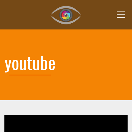
Ме
youtube