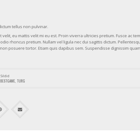
ictum tellus non pulvinar.
velit, eu mattis velit mi eu est. Proin viverra ultricies pretium. Fusce ac te
u odio rhoncus pretium. Nullam vel ligula nec dui sagittis dictum. Pellentesq
ulla non posuere tortor. Etiam quis dapibus sem. Suspendisse dignissim quam
Sildid
BESTGAME
,
TURG