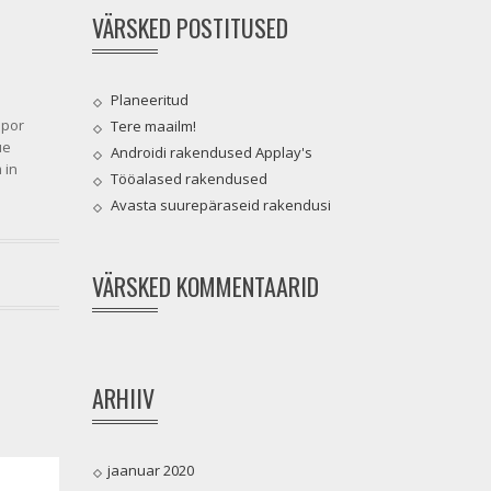
VÄRSKED POSTITUSED
Planeeritud
mpor
Tere maailm!
ue
Androidi rakendused Applay's
 in
Tööalased rakendused
Avasta suurepäraseid rakendusi
VÄRSKED KOMMENTAARID
ARHIIV
jaanuar 2020