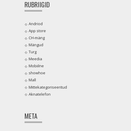
RUBRIIGID
Andriod
App store
CH-mäng
Mängud
Turg
Meedia
Mobiilne
showhoe
Mall
Mittekategoriseeritud
Aknatelefon
META