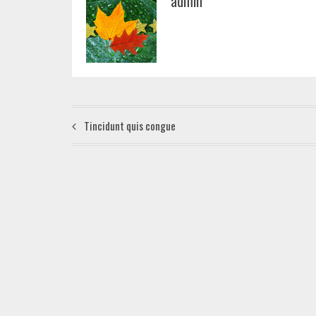
admin
Tincidunt quis congue