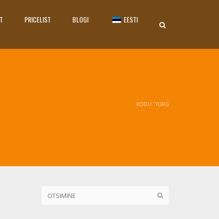
T
PRICELIST
BLOGI
EESTI
KODU
'
TURG