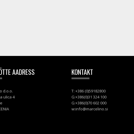
ÕTTE AADRESS
KONTAKT
o d.o.o.
T: +386 (0)59182800
a ulica 4
G:+386(0)31 324 100
je
G:+386(0)70 602 000
EENIA
w:
info@marcelino.si