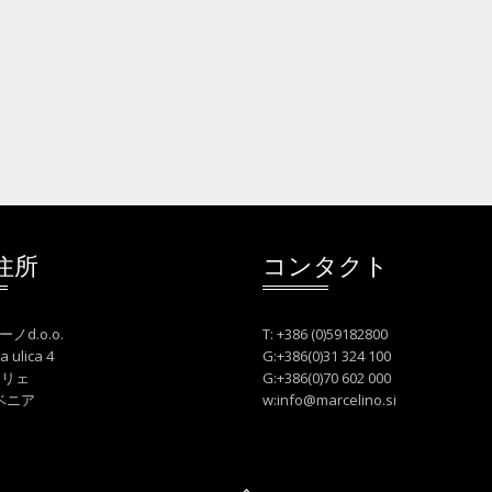
住所
コンタクト
ノd.o.o.
T: +386 (0)59182800
a ulica 4
G:+386(0)31 324 100
ェリェ
G:+386(0)70 602 000
ベニア
w:
info@marcelino.si