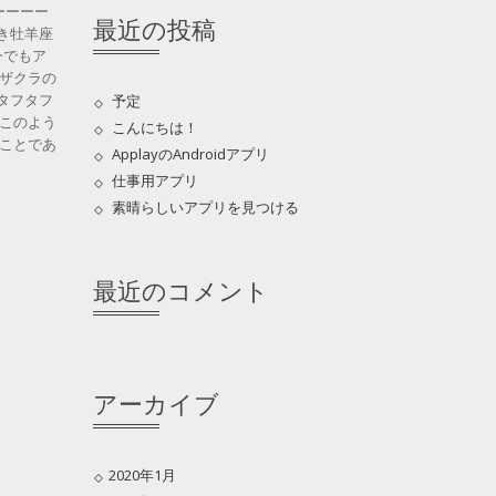
ーーーー
最近の投稿
き牡羊座
今でもア
ザクラの
タフタフ
予定
このよう
こんにちは！
細なことであ
ApplayのAndroidアプリ
仕事用アプリ
素晴らしいアプリを見つける
最近のコメント
アーカイブ
2020年1月