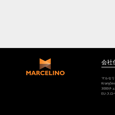
会社
マルセリー
Kranjčev
3000チ
EU-スロ