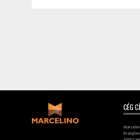
CÉG C
Marcelin
Kranjčev
3000 Cel