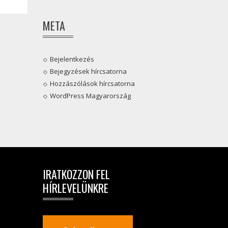
META
Bejelentkezés
Bejegyzések hírcsatorna
Hozzászólások hírcsatorna
WordPress Magyarország
IRATKOZZON FEL
HÍRLEVELÜNKRE