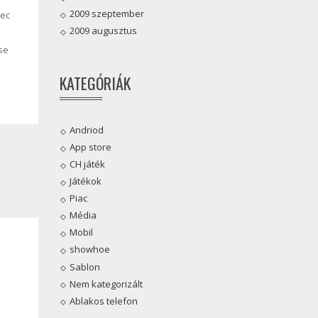
2009 szeptember
nec
2009 augusztus
se
KATEGÓRIÁK
Andriod
App store
CH játék
Játékok
Piac
Média
Mobil
showhoe
Sablon
Nem kategorizált
Ablakos telefon