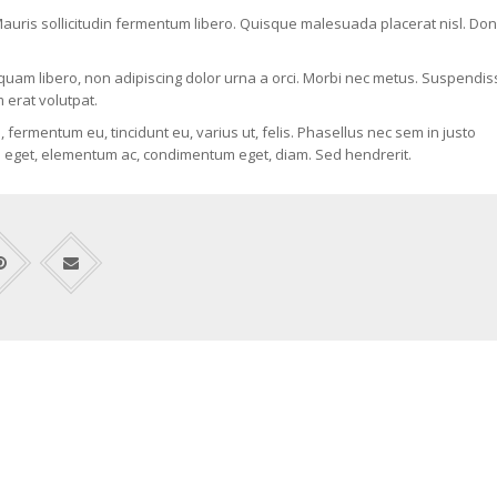
 Mauris sollicitudin fermentum libero. Quisque malesuada placerat nisl. Do
iquam libero, non adipiscing dolor urna a orci. Morbi nec metus. Suspendis
m erat volutpat.
 fermentum eu, tincidunt eu, varius ut, felis. Phasellus nec sem in justo
cus eget, elementum ac, condimentum eget, diam. Sed hendrerit.