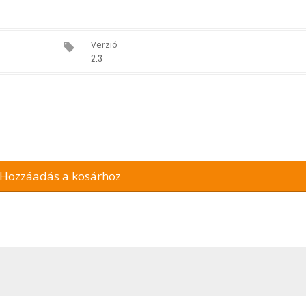
Verzió
2.3
Hozzáadás a kosárhoz