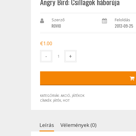
Angry Bird: Csillagok háborúja
Szerző
Feloldás
ROVIO
2013-09-25
€
1.00
Mennyiség
KATEGÓRIÁK:
AKCIÓ
,
JÁTÉKOK
CÍMKÉK:
JÁTÉK
,
HOT
Leírás
Vélemények (0)