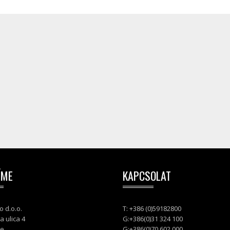
ÍME
KAPCSOLAT
o d.o.o.
T: +386 (0)59182800
a ulica 4
G:+386(0)31 324 100
je
G:+386(0)70 602 000