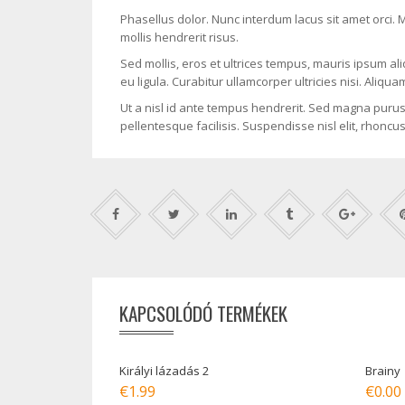
Phasellus dolor. Nunc interdum lacus sit amet orci.
mollis hendrerit risus.
Sed mollis, eros et ultrices tempus, mauris ipsum al
eu ligula. Curabitur ullamcorper ultricies nisi. Aliqua
Ut a nisl id ante tempus hendrerit. Sed magna purus,
pellentesque facilisis. Suspendisse nisl elit, rhon
KAPCSOLÓDÓ TERMÉKEK
Királyi lázadás 2
Brainy
€
1.99
€
0.00