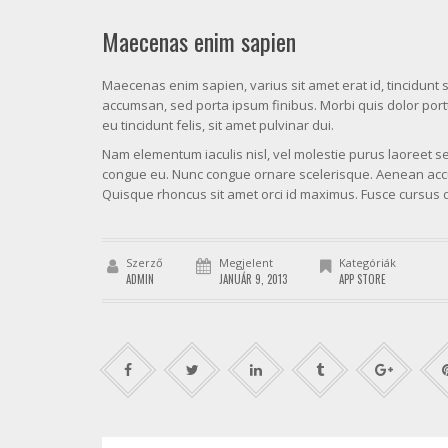
Maecenas enim sapien
Maecenas enim sapien, varius sit amet erat id, tincidunt 
accumsan, sed porta ipsum finibus. Morbi quis dolor porttit
eu tincidunt felis, sit amet pulvinar dui.
Nam elementum iaculis nisl, vel molestie purus laoreet sed
congue eu. Nunc congue ornare scelerisque. Aenean accum
Quisque rhoncus sit amet orci id maximus. Fusce cursus d
Szerző
Megjelent
Kategóriák
ADMIN
JANUÁR 9, 2013
APP STORE