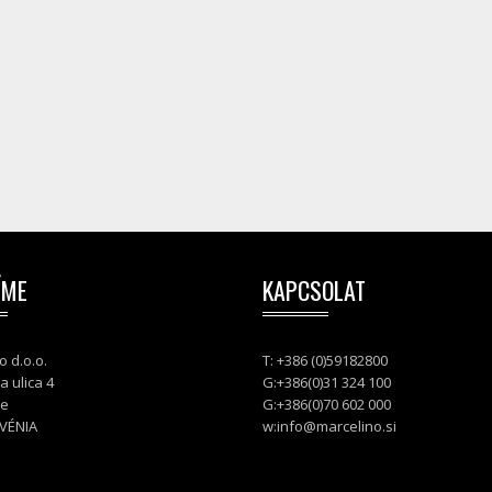
ÍME
KAPCSOLAT
o d.o.o.
T: +386 (0)59182800
a ulica 4
G:+386(0)31 324 100
je
G:+386(0)70 602 000
VÉNIA
w:
info@marcelino.si