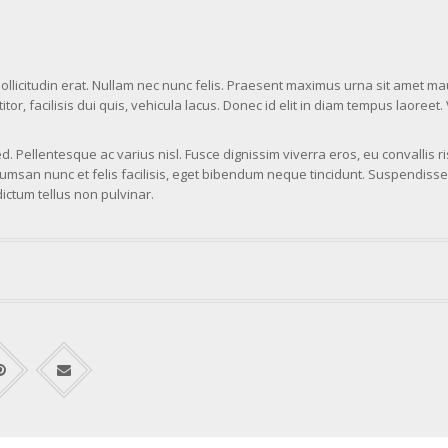
sollicitudin erat. Nullam nec nunc felis. Praesent maximus urna sit amet ma
or, facilisis dui quis, vehicula lacus. Donec id elit in diam tempus laoreet
. Pellentesque ac varius nisl. Fusce dignissim viverra eros, eu convallis r
san nunc et felis facilisis, eget bibendum neque tincidunt. Suspendisse 
ictum tellus non pulvinar.