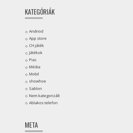
KATEGÓRIÁK
Andriod
App store
CH játék
Játékok
Piac
Média
Mobil
showhoe
Sablon
Nem kategorizált
Ablakos telefon
META