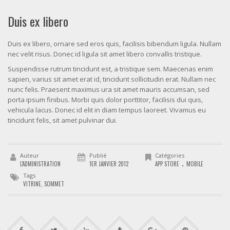
Duis ex libero
Duis ex libero, ornare sed eros quis, facilisis bibendum ligula. Nullam
nec velit risus. Donec id ligula sit amet libero convallis tristique.
Suspendisse rutrum tincidunt est, a tristique sem. Maecenas enim
sapien, varius sit amet erat id, tincidunt sollicitudin erat. Nullam nec
nunc felis. Praesent maximus ura sit amet mauris accumsan, sed
porta ipsum finibus. Morbi quis dolor porttitor, facilisis dui quis,
vehicula lacus. Donec id elit in diam tempus laoreet. Vivamus eu
tincidunt felis, sit amet pulvinar dui.
Auteur
Publié
Catégories
.
L'ADMINISTRATION
1ER JANVIER 2012
APP STORE
MOBILE
Tags
VITRINE
,
SOMMET