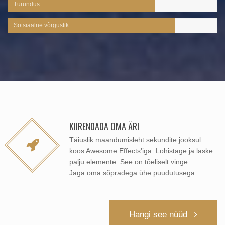
Turundus
Sotsiaalne võrgustik
KIIRENDADA OMA ÄRI
Täiuslik maandumisleht sekundite jooksul
koos Awesome Effects'iga. Lohistage ja laske
palju elemente. See on tõeliselt vinge
Jaga oma sõpradega ühe puudutusega
Hangi see nüüd