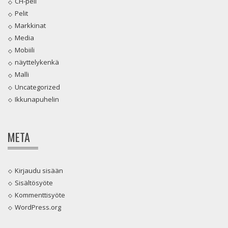
CH-peli
Pelit
Markkinat
Media
Mobiili
näyttelykenkä
Malli
Uncategorized
Ikkunapuhelin
META
Kirjaudu sisään
Sisältösyöte
Kommenttisyöte
WordPress.org