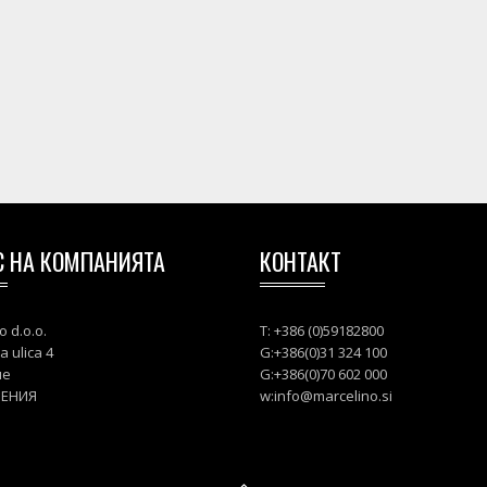
С НА КОМПАНИЯТА
КОНТАКТ
o d.o.o.
T: +386 (0)59182800
a ulica 4
G:+386(0)31 324 100
ле
G:+386(0)70 602 000
ВЕНИЯ
w:
info@marcelino.si